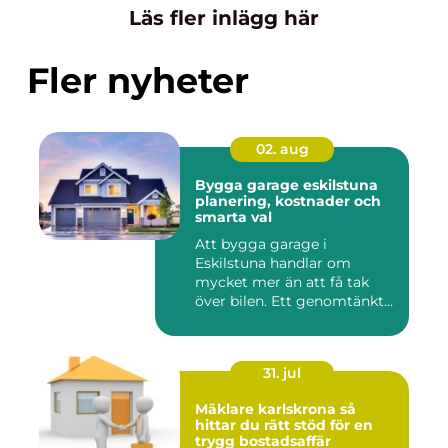
Läs fler inlägg här
Fler nyheter
02. aug
Bygga garage eskilstuna
planering, kostnader och
smarta val
Att bygga garage i
Eskilstuna handlar om
mycket mer än att få tak
över bilen. Ett genomtänkt
garage ...
31. jul
Mäklare karlskrona så
hittar du rätt stöd för en
trygg bostadsaffär