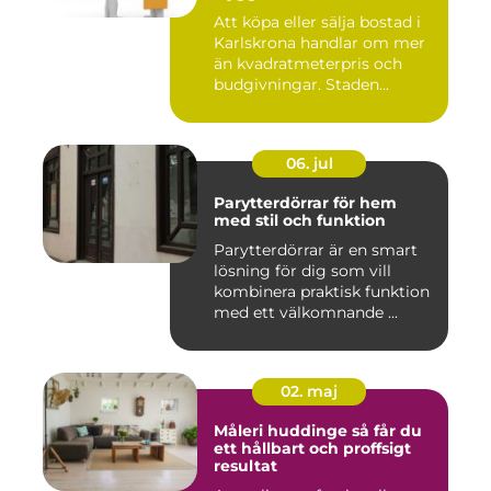
Att köpa eller sälja bostad i
Karlskrona handlar om mer
än kvadratmeterpris och
budgivningar. Staden...
06. jul
Parytterdörrar för hem
med stil och funktion
Parytterdörrar är en smart
lösning för dig som vill
kombinera praktisk funktion
med ett välkomnande ...
02. maj
Måleri huddinge så får du
ett hållbart och proffsigt
resultat