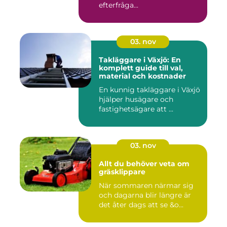
efterfråga...
03. nov
Takläggare i Växjö: En
komplett guide till val,
material och kostnader
En kunnig takläggare i Växjö
hjälper husägare och
fastighetsägare att ...
03. nov
Allt du behöver veta om
gräsklippare
När sommaren närmar sig
och dagarna blir längre är
det åter dags att se &o...