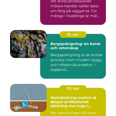
Att anlita professionell
målare handlar sällan bara
om färg på väggarna. För
många i Huddinge är mål...
10. apr
Bergsprängning: en konst
och vetenskap
Bergsprängning är en kritisk
process inom modern bygg-
och infrastruktursektor. I
stadsmil...
03. apr
Hemstädning malmö så
skapar professionell
städning mer lugn i
vardagen
Att komma hem till rena