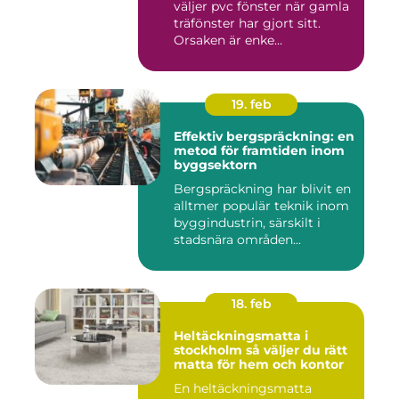
väljer pvc fönster när gamla
träfönster har gjort sitt.
Orsaken är enke...
19. feb
Effektiv bergspräckning: en
metod för framtiden inom
byggsektorn
Bergspräckning har blivit en
alltmer populär teknik inom
byggindustrin, särskilt i
stadsnära områden...
18. feb
Heltäckningsmatta i
stockholm så väljer du rätt
matta för hem och kontor
En heltäckningsmatta