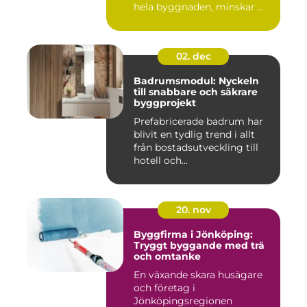
hela byggnaden, minskar ...
02. dec
Badrumsmodul: Nyckeln
till snabbare och säkrare
byggprojekt
Prefabricerade badrum har
blivit en tydlig trend i allt
från bostadsutveckling till
hotell och...
20. nov
Byggfirma i Jönköping:
Tryggt byggande med trä
och omtanke
En växande skara husägare
och företag i
Jönköpingsregionen