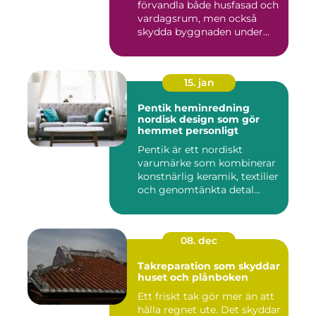
förvandla både husfasad och
vardagsrum, men också
skydda byggnaden under
många ...
15. jan
Pentik heminredning
nordisk design som gör
hemmet personligt
Pentik är ett nordiskt
varumärke som kombinerar
konstnärlig keramik, textilier
och genomtänkta detal...
08. dec
Takreparation som skyddar
huset och plånboken
Ett friskt tak gör mer än att
hålla regnet ute. Det skyddar