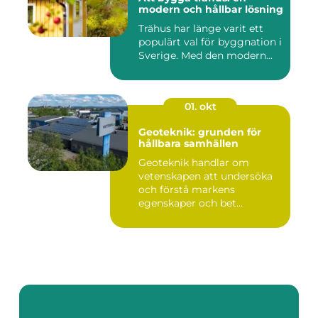
modern och hållbar lösning
Trähus har länge varit ett
populärt val för byggnation i
Sverige. Med den modern...
01. okt
Geoteknik: grunden för
hållbara samhällen
Geoteknik handlar om
vetenskapen att undersöka
och förstå markens
egenskaper och bet...