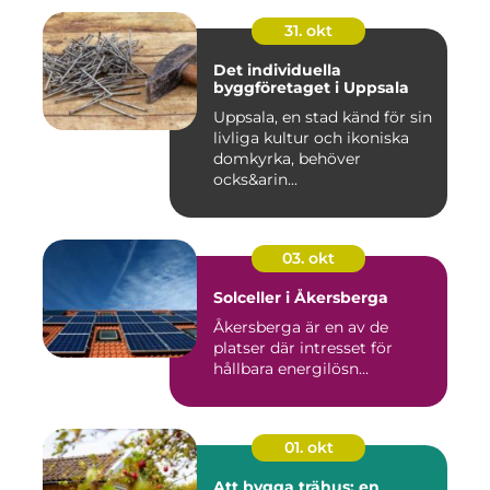
31. okt
Det individuella
byggföretaget i Uppsala
Uppsala, en stad känd för sin
livliga kultur och ikoniska
domkyrka, behöver
ocks&arin...
03. okt
Solceller i Åkersberga
Åkersberga är en av de
platser där intresset för
hållbara energilösn...
01. okt
Att bygga trähus: en