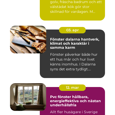
golv, fräscha badrum och ett
välstädat kök gör stor
skillnad för vardagen. M...
03. apr
Fönster dalarna hantverk,
klimat och karaktär i
samma karm
Fönster påverkar både hur
ett hus mår och hur livet
känns inomhus. I Dalarna
syns det extra tydligt....
12. mar
Pvc fönster hållbara,
energieffektiva och nästan
underhållsfria
Allt fler husägare i Sverige