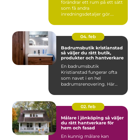
förändrar ett rum på ett sätt
som få andra
inredningsdetaljer gör.
Golvet blir ...
04. feb
Badrumsbutik kristianstad
så väljer du rätt butik,
produkter och hantverkare
En badrumsbutik
Kristianstad fungerar ofta
som navet i en hel
badrumsrenovering. Här
möts inspiratio...
02. feb
Målare i jönköping så väljer
du rätt hantverkare för
hem och fasad
En kunnig målare kan