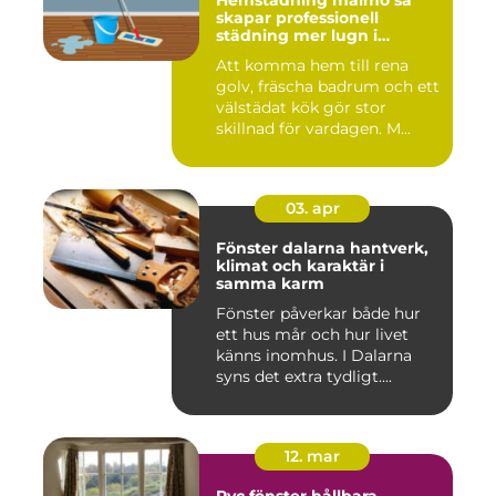
Hemstädning malmö så
skapar professionell
städning mer lugn i
vardagen
Att komma hem till rena
golv, fräscha badrum och ett
välstädat kök gör stor
skillnad för vardagen. M...
03. apr
Fönster dalarna hantverk,
klimat och karaktär i
samma karm
Fönster påverkar både hur
ett hus mår och hur livet
känns inomhus. I Dalarna
syns det extra tydligt....
12. mar