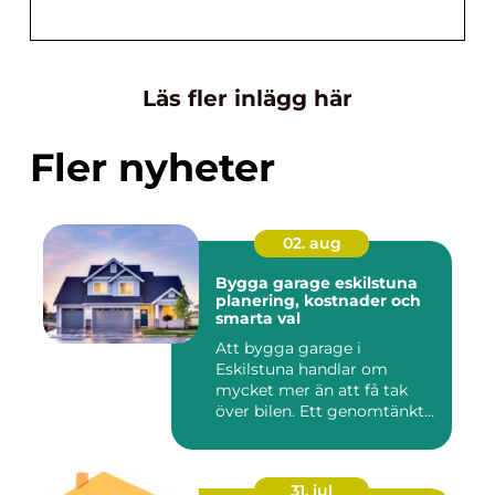
Läs fler inlägg här
Fler nyheter
02. aug
Bygga garage eskilstuna
planering, kostnader och
smarta val
Att bygga garage i
Eskilstuna handlar om
mycket mer än att få tak
över bilen. Ett genomtänkt
garage ...
31. jul