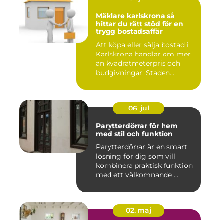
Mäklare karlskrona så
hittar du rätt stöd för en
trygg bostadsaffär
Att köpa eller sälja bostad i
Karlskrona handlar om mer
än kvadratmeterpris och
budgivningar. Staden...
06. jul
Parytterdörrar för hem
med stil och funktion
Parytterdörrar är en smart
lösning för dig som vill
kombinera praktisk funktion
med ett välkomnande ...
02. maj