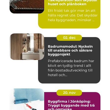
Takreparation som skyddar
huset och plånboken
Ett friskt tak gör mer än att
hålla regnet ute. Det skyddar
hela byggnaden, minskar ...
02. dec
Badrumsmodul: Nyckeln
till snabbare och säkrare
byggprojekt
Prefabricerade badrum har
blivit en tydlig trend i allt
från bostadsutveckling till
hotell och...
20. nov
Byggfirma i Jönköping:
Tryggt byggande med trä
och omtanke