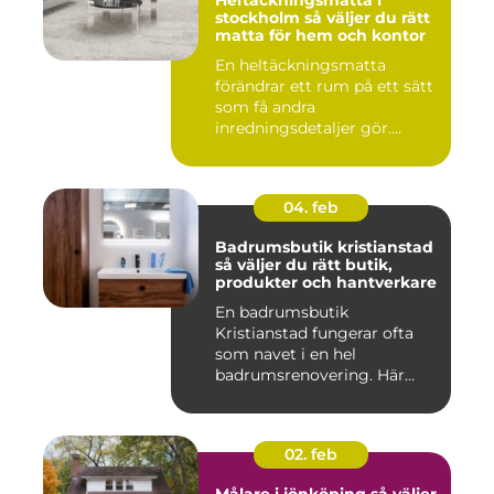
Heltäckningsmatta i
stockholm så väljer du rätt
matta för hem och kontor
En heltäckningsmatta
förändrar ett rum på ett sätt
som få andra
inredningsdetaljer gör.
Golvet blir ...
04. feb
Badrumsbutik kristianstad
så väljer du rätt butik,
produkter och hantverkare
En badrumsbutik
Kristianstad fungerar ofta
som navet i en hel
badrumsrenovering. Här
möts inspiratio...
02. feb