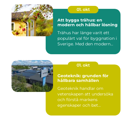
01. okt
Att bygga trähus: en
modern och hållbar lösning
Trähus har länge varit ett
populärt val för byggnation i
Sverige. Med den modern...
01. okt
Geoteknik: grunden för
hållbara samhällen
Geoteknik handlar om
vetenskapen att undersöka
och förstå markens
egenskaper och bet...