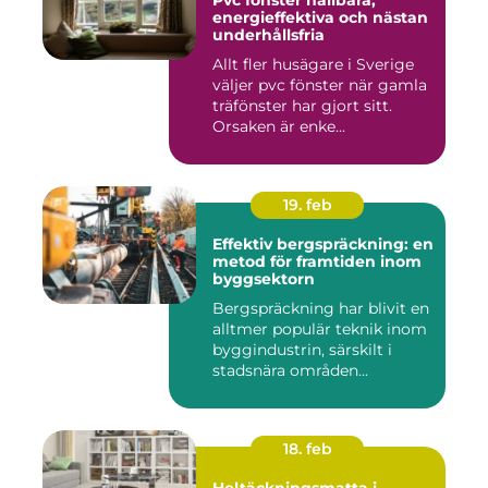
Pvc fönster hållbara,
energieffektiva och nästan
underhållsfria
Allt fler husägare i Sverige
väljer pvc fönster när gamla
träfönster har gjort sitt.
Orsaken är enke...
19. feb
Effektiv bergspräckning: en
metod för framtiden inom
byggsektorn
Bergspräckning har blivit en
alltmer populär teknik inom
byggindustrin, särskilt i
stadsnära områden...
18. feb