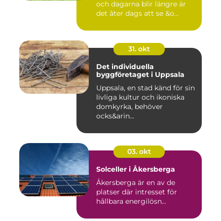
och dagarna blir längre är
det åter dags att se &o...
31. okt
Det individuella
byggföretaget i Uppsala
Uppsala, en stad känd för sin
livliga kultur och ikoniska
domkyrka, behöver
ocks&arin...
03. okt
Solceller i Åkersberga
Åkersberga är en av de
platser där intresset för
hållbara energilösn...