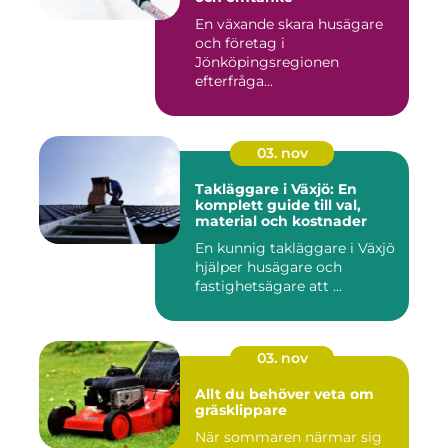
En växande skara husägare
och företag i
Jönköpingsregionen
efterfråga...
03. nov
Takläggare i Växjö: En
komplett guide till val,
material och kostnader
En kunnig takläggare i Växjö
hjälper husägare och
fastighetsägare att ...
03. nov
Allt du behöver veta om
gräsklippare
När sommaren närmar sig