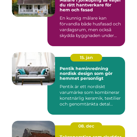
Målare i jönköping så väljer
du rätt hantverkare för
hem och fasad
En kunnig målare kan
förvandla både husfasad och
vardagsrum, men också
skydda byggnaden under
många ...
15. jan
Pentik heminredning
nordisk design som gör
hemmet personligt
Pentik är ett nordiskt
varumärke som kombinerar
konstnärlig keramik, textilier
och genomtänkta detal...
08. dec