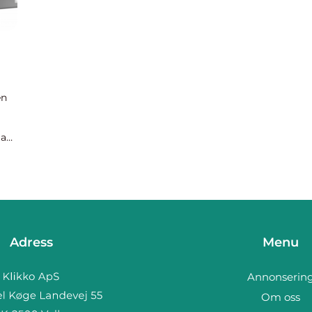
en
man
åde
Adress
Menu
Annonserin
Om oss