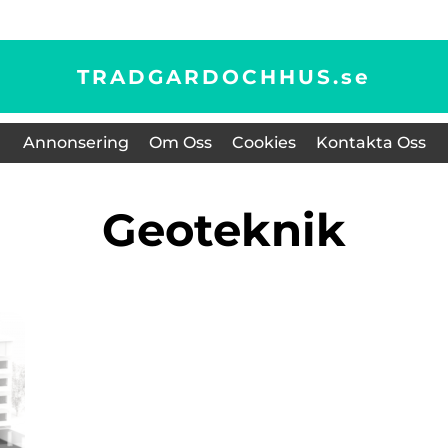
TRADGARDOCHHUS.
se
Annonsering
Om Oss
Cookies
Kontakta Oss
Geoteknik