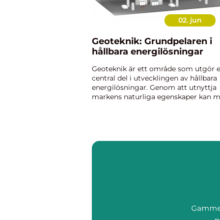
02. jun
Geoteknik: Grundpelaren i
hållbara energilösningar
Geoteknik är ett område som utgör 
central del i utvecklingen av hållbara
energilösningar. Genom att utnyttja
markens naturliga egenskaper kan 
skapa energieffektiva system som b
minskar koldioxidutsläpp ...