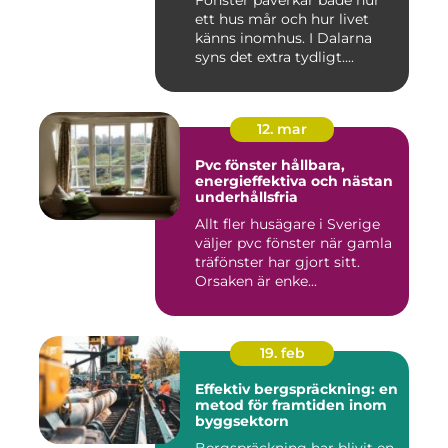
Fönster påverkar både hur
ett hus mår och hur livet
känns inomhus. I Dalarna
syns det extra tydligt....
12. mar
Pvc fönster hållbara,
energieffektiva och nästan
underhållsfria
Allt fler husägare i Sverige
väljer pvc fönster när gamla
träfönster har gjort sitt.
Orsaken är enke...
19. feb
Effektiv bergspräckning: en
metod för framtiden inom
byggsektorn