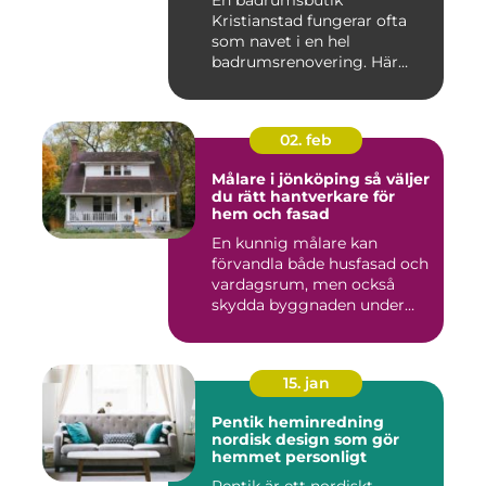
En badrumsbutik
Kristianstad fungerar ofta
som navet i en hel
badrumsrenovering. Här
möts inspiratio...
02. feb
Målare i jönköping så väljer
du rätt hantverkare för
hem och fasad
En kunnig målare kan
förvandla både husfasad och
vardagsrum, men också
skydda byggnaden under
många ...
15. jan
Pentik heminredning
nordisk design som gör
hemmet personligt