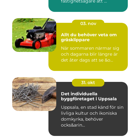
fastighetsägare att ...
03. nov
Allt du behöver veta om
gräsklippare
När sommaren närmar sig
och dagarna blir längre är
det åter dags att se &o...
31. okt
Det individuella
byggföretaget i Uppsala
Uppsala, en stad känd för sin
livliga kultur och ikoniska
domkyrka, behöver
ocks&arin...