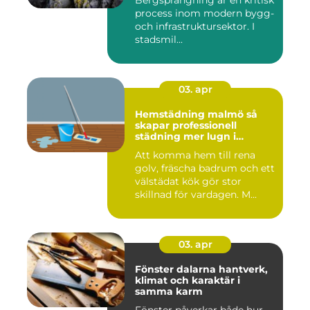
Bergsprängning är en kritisk
process inom modern bygg-
och infrastruktursektor. I
stadsmil...
03. apr
Hemstädning malmö så
skapar professionell
städning mer lugn i
vardagen
Att komma hem till rena
golv, fräscha badrum och ett
välstädat kök gör stor
skillnad för vardagen. M...
03. apr
Fönster dalarna hantverk,
klimat och karaktär i
samma karm