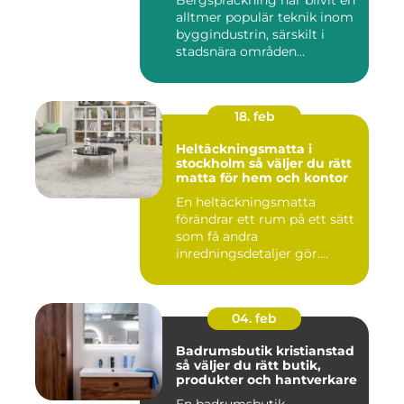
Bergspräckning har blivit en
alltmer populär teknik inom
byggindustrin, särskilt i
stadsnära områden...
18. feb
Heltäckningsmatta i
stockholm så väljer du rätt
matta för hem och kontor
En heltäckningsmatta
förändrar ett rum på ett sätt
som få andra
inredningsdetaljer gör.
Golvet blir ...
04. feb
Badrumsbutik kristianstad
så väljer du rätt butik,
produkter och hantverkare