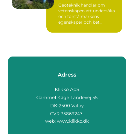
Geoteknik handlar om
vetenskapen att undersöka
och förstå markens
egenskaper och bet...
Adress
web:
www.klikko.dk