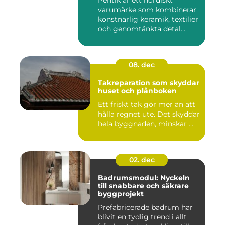
Pentik är ett nordiskt
varumärke som kombinerar
konstnärlig keramik, textilier
och genomtänkta detal...
08. dec
Takreparation som skyddar
huset och plånboken
Ett friskt tak gör mer än att
hålla regnet ute. Det skyddar
hela byggnaden, minskar ...
02. dec
Badrumsmodul: Nyckeln
till snabbare och säkrare
byggprojekt
Prefabricerade badrum har
blivit en tydlig trend i allt