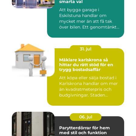
smarta val
Att bygga garage i
Eskilstuna handlar om
mycket mer än att få tak
över bilen. Ett genomtänkt
garage ...
31. jul
Mäklare karlskrona så
hittar du rätt stöd för en
trygg bostadsaffär
Att köpa eller sälja bostad i
Karlskrona handlar om mer
än kvadratmeterpris och
budgivningar. Staden...
06. jul
Parytterdörrar för hem
med stil och funktion