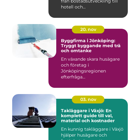
från bostadsutveckling till
hotell och...
20. nov
Byggfirma i Jönköping:
Tryggt byggande med trä
och omtanke
En växande skara husägare
och företag i
Jönköpingsregionen
efterfråga...
03. nov
Takläggare i Växjö: En
komplett guide till val,
material och kostnader
En kunnig takläggare i Växjö
hjälper husägare och