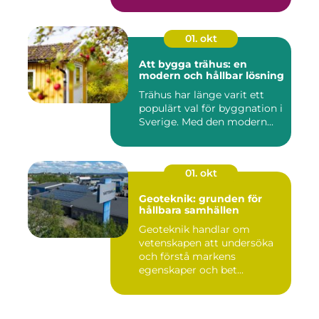
01. okt
Att bygga trähus: en
modern och hållbar lösning
Trähus har länge varit ett
populärt val för byggnation i
Sverige. Med den modern...
01. okt
Geoteknik: grunden för
hållbara samhällen
Geoteknik handlar om
vetenskapen att undersöka
och förstå markens
egenskaper och bet...