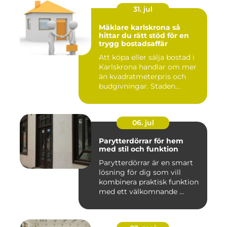
31. jul
Mäklare karlskrona så
hittar du rätt stöd för en
trygg bostadsaffär
Att köpa eller sälja bostad i
Karlskrona handlar om mer
än kvadratmeterpris och
budgivningar. Staden...
06. jul
Parytterdörrar för hem
med stil och funktion
Parytterdörrar är en smart
lösning för dig som vill
kombinera praktisk funktion
med ett välkomnande ...