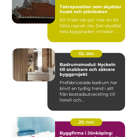
Takreparation som skyddar
huset och plånboken
Ett friskt tak gör mer än att
hålla regnet ute. Det skyddar
hela byggnaden, minskar ...
02. dec
Badrumsmodul: Nyckeln
till snabbare och säkrare
byggprojekt
Prefabricerade badrum har
blivit en tydlig trend i allt
från bostadsutveckling till
hotell och...
20. nov
Byggfirma i Jönköping: