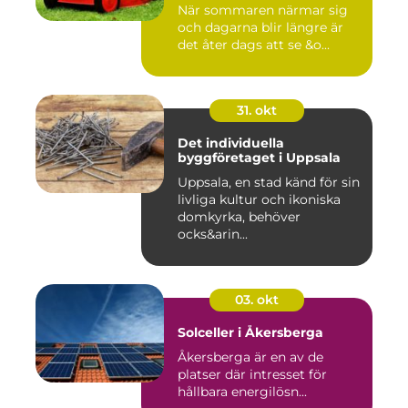
När sommaren närmar sig
och dagarna blir längre är
det åter dags att se &o...
31. okt
Det individuella
byggföretaget i Uppsala
Uppsala, en stad känd för sin
livliga kultur och ikoniska
domkyrka, behöver
ocks&arin...
03. okt
Solceller i Åkersberga
Åkersberga är en av de
platser där intresset för
hållbara energilösn...