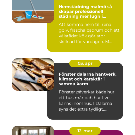
Hemstädning malmö så
skapar professionell
städning mer lugn i
vardagen
Att komma hem till rena
golv, fräscha badrum och ett
välstädat kök gör stor
skillnad för vardagen. M...
03. apr
Fönster dalarna hantverk,
klimat och karaktär i
samma karm
Fönster påverkar både hur
ett hus mår och hur livet
känns inomhus. I Dalarna
syns det extra tydligt....
12. mar