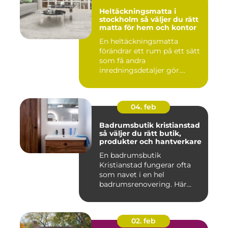
Heltäckningsmatta i
stockholm så väljer du rätt
matta för hem och kontor
En heltäckningsmatta
förändrar ett rum på ett sätt
som få andra
inredningsdetaljer gör.
Golvet blir ...
04. feb
Badrumsbutik kristianstad
så väljer du rätt butik,
produkter och hantverkare
En badrumsbutik
Kristianstad fungerar ofta
som navet i en hel
badrumsrenovering. Här
möts inspiratio...
02. feb