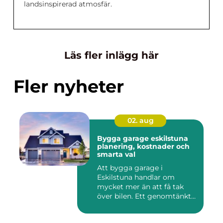
landsinspirerad atmosfär.
Läs fler inlägg här
Fler nyheter
02. aug
Bygga garage eskilstuna
planering, kostnader och
smarta val
Att bygga garage i
Eskilstuna handlar om
mycket mer än att få tak
över bilen. Ett genomtänkt
garage ...