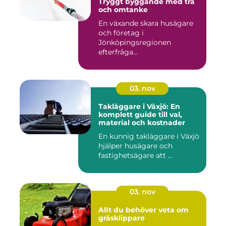
Tryggt byggande med trä
och omtanke
En växande skara husägare
och företag i
Jönköpingsregionen
efterfråga...
03. nov
Takläggare i Växjö: En
komplett guide till val,
material och kostnader
En kunnig takläggare i Växjö
hjälper husägare och
fastighetsägare att ...
03. nov
Allt du behöver veta om
gräsklippare