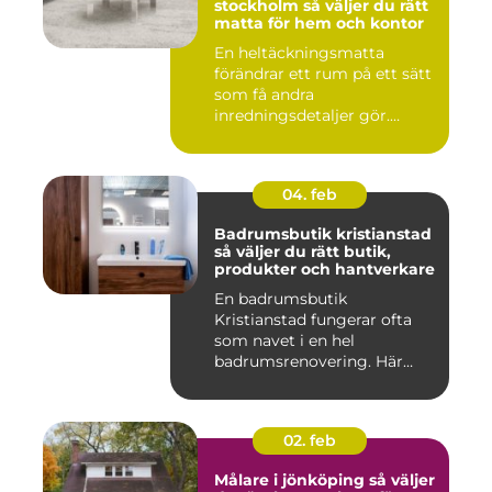
stockholm så väljer du rätt
matta för hem och kontor
En heltäckningsmatta
förändrar ett rum på ett sätt
som få andra
inredningsdetaljer gör.
Golvet blir ...
04. feb
Badrumsbutik kristianstad
så väljer du rätt butik,
produkter och hantverkare
En badrumsbutik
Kristianstad fungerar ofta
som navet i en hel
badrumsrenovering. Här
möts inspiratio...
02. feb
Målare i jönköping så väljer