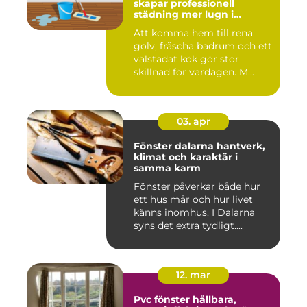
skapar professionell
städning mer lugn i
vardagen
Att komma hem till rena
golv, fräscha badrum och ett
välstädat kök gör stor
skillnad för vardagen. M...
03. apr
Fönster dalarna hantverk,
klimat och karaktär i
samma karm
Fönster påverkar både hur
ett hus mår och hur livet
känns inomhus. I Dalarna
syns det extra tydligt....
12. mar
Pvc fönster hållbara,