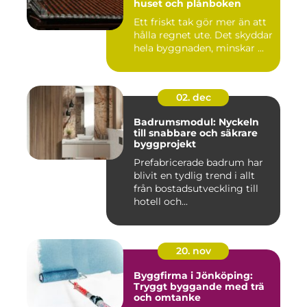
huset och plånboken
Ett friskt tak gör mer än att
hålla regnet ute. Det skyddar
hela byggnaden, minskar ...
02. dec
Badrumsmodul: Nyckeln
till snabbare och säkrare
byggprojekt
Prefabricerade badrum har
blivit en tydlig trend i allt
från bostadsutveckling till
hotell och...
20. nov
Byggfirma i Jönköping:
Tryggt byggande med trä
och omtanke