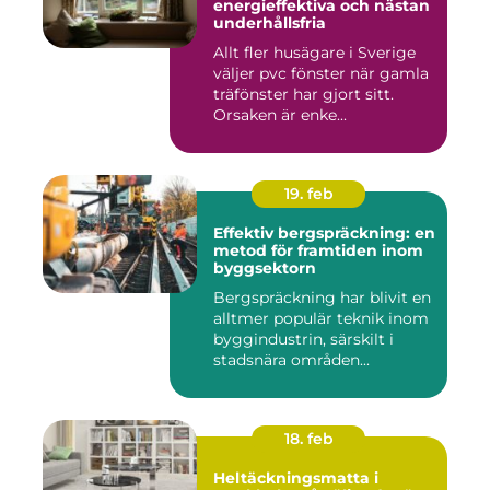
energieffektiva och nästan
underhållsfria
Allt fler husägare i Sverige
väljer pvc fönster när gamla
träfönster har gjort sitt.
Orsaken är enke...
19. feb
Effektiv bergspräckning: en
metod för framtiden inom
byggsektorn
Bergspräckning har blivit en
alltmer populär teknik inom
byggindustrin, särskilt i
stadsnära områden...
18. feb
Heltäckningsmatta i