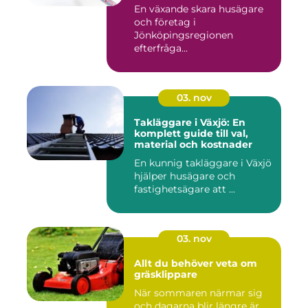
En växande skara husägare
och företag i
Jönköpingsregionen
efterfråga...
03. nov
Takläggare i Växjö: En
komplett guide till val,
material och kostnader
En kunnig takläggare i Växjö
hjälper husägare och
fastighetsägare att ...
03. nov
Allt du behöver veta om
gräsklippare
När sommaren närmar sig
och dagarna blir längre är