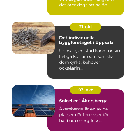
det åter dags att se &o...
31. okt
Det individuella
byggföretaget i Uppsala
Uppsala, en stad känd för sin
livliga kultur och ikoniska
domkyrka, behöver
ocks&arin...
03. okt
Solceller i Åkersberga
Åkersberga är en av de
platser där intresset för
hållbara energilösn...