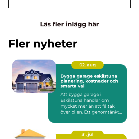
Läs fler inlägg här
Fler nyheter
02. aug
Bygga garage eskilstuna
planering, kostnader och
smarta val
Att bygga garage i
Eskilstuna handlar om
mycket mer än att få tak
över bilen. Ett genomtänkt
garage ...
31. jul