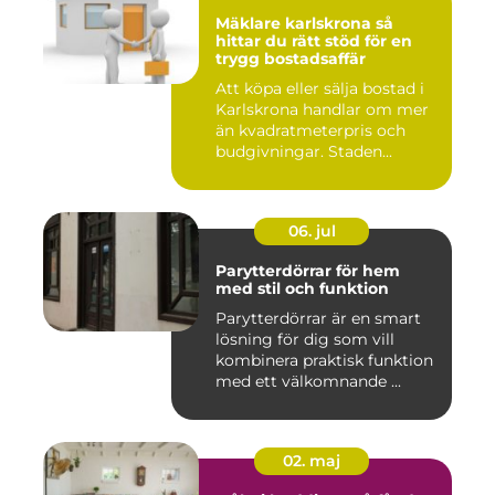
Mäklare karlskrona så
hittar du rätt stöd för en
trygg bostadsaffär
Att köpa eller sälja bostad i
Karlskrona handlar om mer
än kvadratmeterpris och
budgivningar. Staden...
06. jul
Parytterdörrar för hem
med stil och funktion
Parytterdörrar är en smart
lösning för dig som vill
kombinera praktisk funktion
med ett välkomnande ...
02. maj