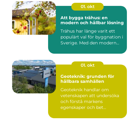
01. okt
Att bygga trähus: en
modern och hållbar lösning
Trähus har länge varit ett
populärt val för byggnation i
Sverige. Med den modern...
01. okt
Geoteknik: grunden för
hållbara samhällen
Geoteknik handlar om
vetenskapen att undersöka
och förstå markens
egenskaper och bet...