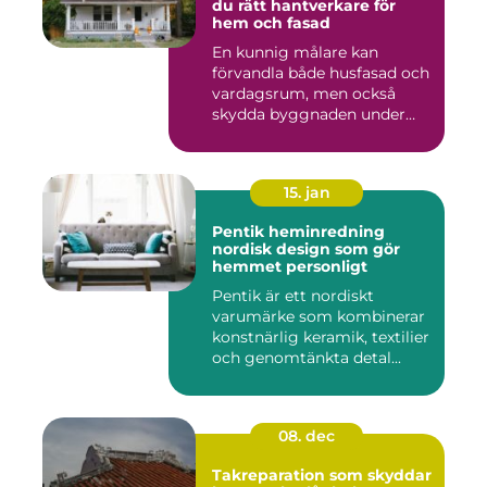
du rätt hantverkare för
hem och fasad
En kunnig målare kan
förvandla både husfasad och
vardagsrum, men också
skydda byggnaden under
många ...
15. jan
Pentik heminredning
nordisk design som gör
hemmet personligt
Pentik är ett nordiskt
varumärke som kombinerar
konstnärlig keramik, textilier
och genomtänkta detal...
08. dec
Takreparation som skyddar