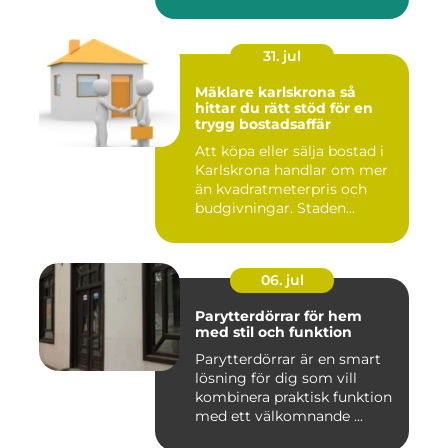
garage ...
31. jul
Mäklare karlskrona så
hittar du rätt stöd för en
trygg bostadsaffär
Att köpa eller sälja bostad i
Karlskrona handlar om mer
än kvadratmeterpris och
budgivningar. Staden...
06. jul
Parytterdörrar för hem
med stil och funktion
Parytterdörrar är en smart
lösning för dig som vill
kombinera praktisk funktion
med ett välkomnande ...