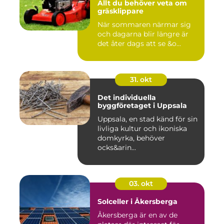
Allt du behöver veta om
gräsklippare
När sommaren närmar sig
och dagarna blir längre är
det åter dags att se &o...
31. okt
Det individuella
byggföretaget i Uppsala
Uppsala, en stad känd för sin
livliga kultur och ikoniska
domkyrka, behöver
ocks&arin...
03. okt
Solceller i Åkersberga
Åkersberga är en av de