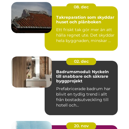
08. dec
Takreparation som skyddar
huset och plånboken
Ett friskt tak gör mer än att
hålla regnet ute. Det skyddar
hela byggnaden, minskar ...
02. dec
Badrumsmodul: Nyckeln
till snabbare och säkrare
byggprojekt
Prefabricerade badrum har
blivit en tydlig trend i allt
från bostadsutveckling till
hotell och...
20. nov