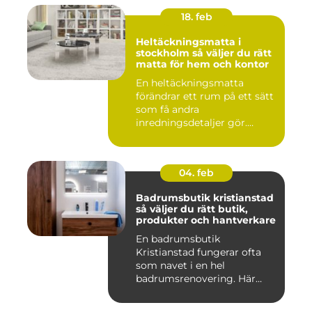
18. feb
Heltäckningsmatta i
stockholm så väljer du rätt
matta för hem och kontor
En heltäckningsmatta
förändrar ett rum på ett sätt
som få andra
inredningsdetaljer gör.
Golvet blir ...
04. feb
Badrumsbutik kristianstad
så väljer du rätt butik,
produkter och hantverkare
En badrumsbutik
Kristianstad fungerar ofta
som navet i en hel
badrumsrenovering. Här
möts inspiratio...