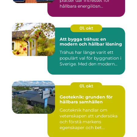
platser där intresset för
hållbara energilösn...
01. okt
Att bygga trähus: en
modern och hållbar lösning
Trähus har länge varit ett
populärt val för byggnation i
Sverige. Med den modern...
01. okt
Geoteknik: grunden för
hållbara samhällen
Geoteknik handlar om
vetenskapen att undersöka
och förstå markens
egenskaper och bet...