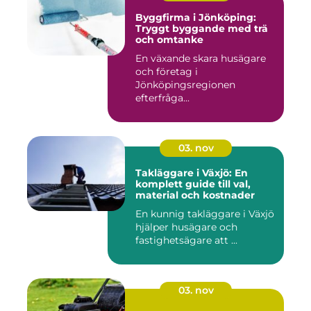
Byggfirma i Jönköping:
Tryggt byggande med trä
och omtanke
En växande skara husägare
och företag i
Jönköpingsregionen
efterfråga...
03. nov
Takläggare i Växjö: En
komplett guide till val,
material och kostnader
En kunnig takläggare i Växjö
hjälper husägare och
fastighetsägare att ...
03. nov