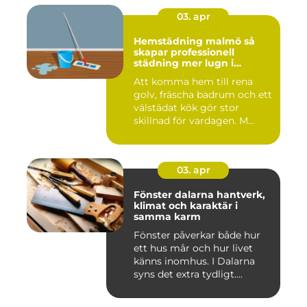
03. apr
Hemstädning malmö så
skapar professionell
städning mer lugn i
vardagen
Att komma hem till rena
golv, fräscha badrum och ett
välstädat kök gör stor
skillnad för vardagen. M...
03. apr
Fönster dalarna hantverk,
klimat och karaktär i
samma karm
Fönster påverkar både hur
ett hus mår och hur livet
känns inomhus. I Dalarna
syns det extra tydligt....