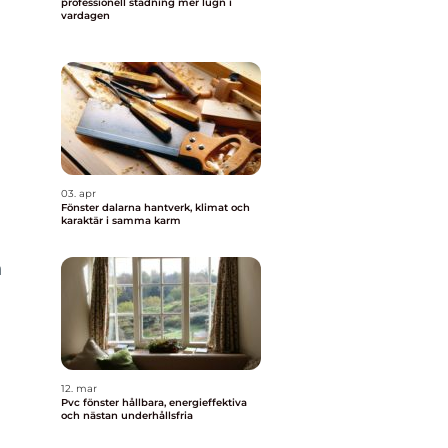
professionell städning mer lugn i
vardagen
03. apr
Fönster dalarna hantverk, klimat och
karaktär i samma karm
h
12. mar
Pvc fönster hållbara, energieffektiva
och nästan underhållsfria