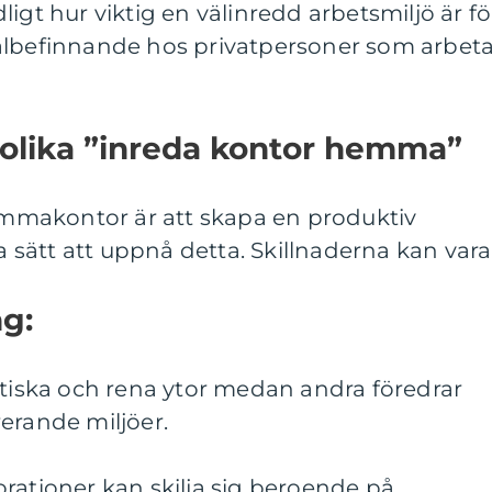
igt hur viktig en välinredd arbetsmiljö är fö
älbefinnande hos privatpersoner som arbeta
 olika ”inreda kontor hemma”
hemmakontor är att skapa en produktiv
ka sätt att uppnå detta. Skillnaderna kan vara
ng:
stiska och rena ytor medan andra föredrar
erande miljöer.
rationer kan skilja sig beroende på