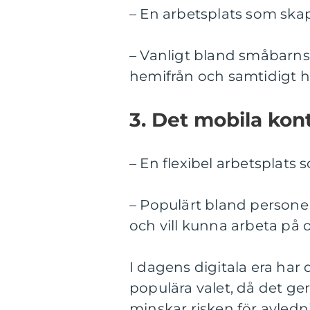
– En arbetsplats som sk
– Vanligt bland småbarnsf
hemifrån och samtidigt hå
3. Det mobila kont
– En flexibel arbetsplats
– Populärt bland personer 
och vill kunna arbeta på 
I dagens digitala era har
populära valet, då det ger
minskar risken för avledn