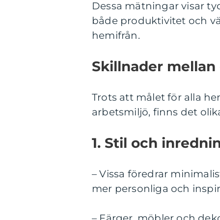
Dessa mätningar visar tydl
både produktivitet och v
hemifrån.
Skillnader mellan
Trots att målet för alla 
arbetsmiljö, finns det oli
1. Stil och inredni
– Vissa föredrar minimali
mer personliga och inspir
– Färger, möbler och deko