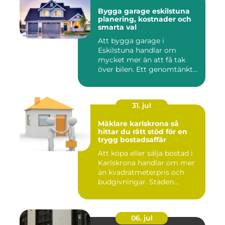
Bygga garage eskilstuna
planering, kostnader och
smarta val
Att bygga garage i
Eskilstuna handlar om
mycket mer än att få tak
över bilen. Ett genomtänkt
garage ...
31. jul
Mäklare karlskrona så
hittar du rätt stöd för en
trygg bostadsaffär
Att köpa eller sälja bostad i
Karlskrona handlar om mer
än kvadratmeterpris och
budgivningar. Staden...
06. jul