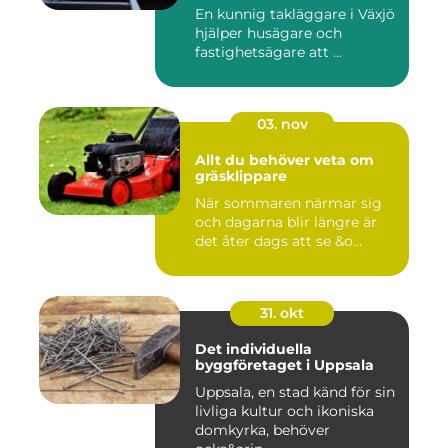
En kunnig takläggare i Växjö
hjälper husägare och
fastighetsägare att ...
03. nov
Allt du behöver veta om
gräsklippare
När sommaren närmar sig
och dagarna blir längre är
det åter dags att se &o...
31. okt
Det individuella
byggföretaget i Uppsala
Uppsala, en stad känd för sin
livliga kultur och ikoniska
domkyrka, behöver