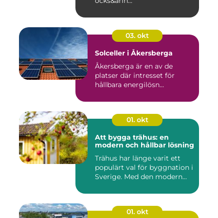
ocks&arin...
03. okt
Solceller i Åkersberga
Åkersberga är en av de
platser där intresset för
hållbara energilösn...
01. okt
Att bygga trähus: en
modern och hållbar lösning
Trähus har länge varit ett
populärt val för byggnation i
Sverige. Med den modern...
01. okt