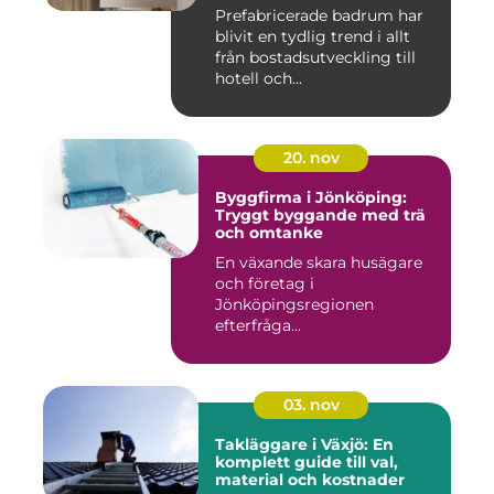
Prefabricerade badrum har
blivit en tydlig trend i allt
från bostadsutveckling till
hotell och...
20. nov
Byggfirma i Jönköping:
Tryggt byggande med trä
och omtanke
En växande skara husägare
och företag i
Jönköpingsregionen
efterfråga...
03. nov
Takläggare i Växjö: En
komplett guide till val,
material och kostnader