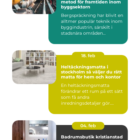
metod för framtiden inom
byggsektorn
Bergspräckning har blivit en
alltmer populär teknik inom
byggindustrin, särskilt i
stadsnära områden...
18. feb
Heltäckningsmatta i
stockholm så väljer du rätt
matta för hem och kontor
En heltäckningsmatta
förändrar ett rum på ett sätt
som få andra
inredningsdetaljer gör.
Golvet blir ...
04. feb
Badrumsbutik kristianstad