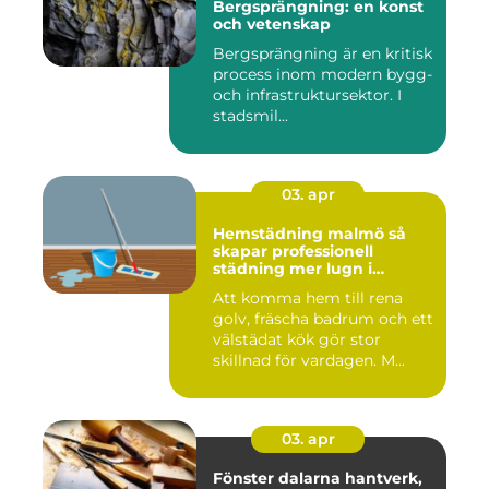
Bergsprängning: en konst
och vetenskap
Bergsprängning är en kritisk
process inom modern bygg-
och infrastruktursektor. I
stadsmil...
03. apr
Hemstädning malmö så
skapar professionell
städning mer lugn i
vardagen
Att komma hem till rena
golv, fräscha badrum och ett
välstädat kök gör stor
skillnad för vardagen. M...
03. apr
Fönster dalarna hantverk,