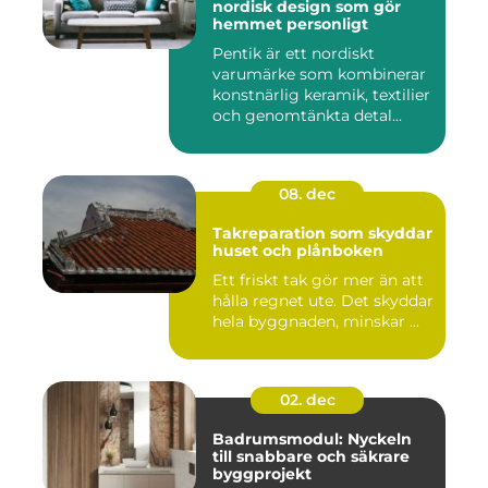
nordisk design som gör
hemmet personligt
Pentik är ett nordiskt
varumärke som kombinerar
konstnärlig keramik, textilier
och genomtänkta detal...
08. dec
Takreparation som skyddar
huset och plånboken
Ett friskt tak gör mer än att
hålla regnet ute. Det skyddar
hela byggnaden, minskar ...
02. dec
Badrumsmodul: Nyckeln
till snabbare och säkrare
byggprojekt