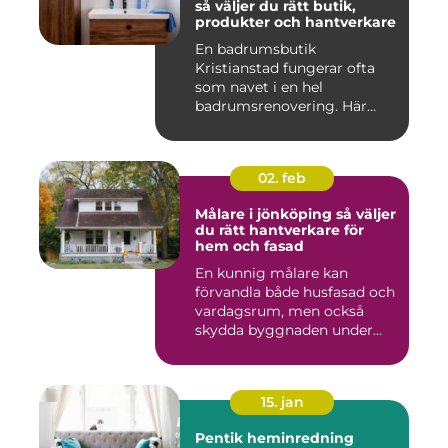
så väljer du rätt butik,
produkter och hantverkare
En badrumsbutik
Kristianstad fungerar ofta
som navet i en hel
badrumsrenovering. Här
möts inspiratio...
02. feb
Målare i jönköping så väljer
du rätt hantverkare för
hem och fasad
En kunnig målare kan
förvandla både husfasad och
vardagsrum, men också
skydda byggnaden under
många ...
15. jan
Pentik heminredning