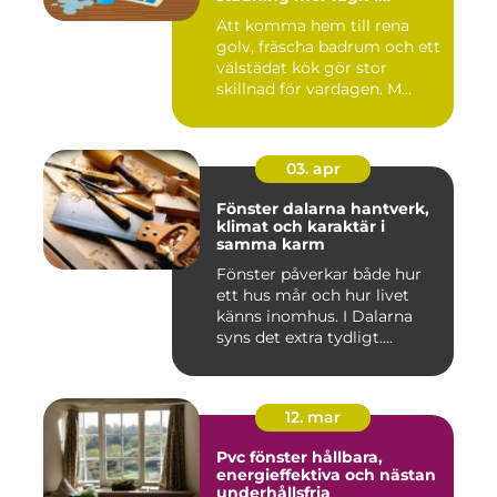
vardagen
Att komma hem till rena
golv, fräscha badrum och ett
välstädat kök gör stor
skillnad för vardagen. M...
03. apr
Fönster dalarna hantverk,
klimat och karaktär i
samma karm
Fönster påverkar både hur
ett hus mår och hur livet
känns inomhus. I Dalarna
syns det extra tydligt....
12. mar
Pvc fönster hållbara,
energieffektiva och nästan
underhållsfria