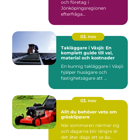
och företag i
Jönköpingsregionen
efterfråga...
03. nov
Takläggare i Växjö: En
komplett guide till val,
material och kostnader
En kunnig takläggare i Växjö
hjälper husägare och
fastighetsägare att ...
03. nov
Allt du behöver veta om
gräsklippare
När sommaren närmar sig
och dagarna blir längre är
det åter dags att se &o...