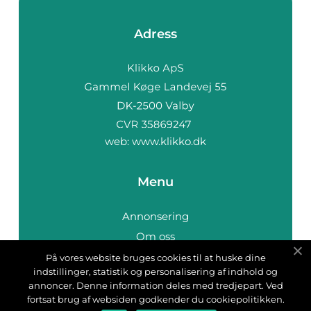
Adress
web:
www.klikko.dk
Menu
Annonsering
Om oss
Cookies
På vores website bruges cookies til at huske dine
indstillinger, statistik og personalisering af indhold og
Kontakta oss
annoncer. Denne information deles med tredjepart. Ved
Sitemap
fortsat brug af websiden godkender du cookiepolitikken.