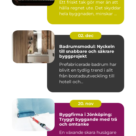
Ett friskt tak gör mer än att
hålla regnet ute. Det skyddar
hela byggnaden, minskar ...
02. dec
Badrumsmodul: Nyckeln
till snabbare och säkrare
byggprojekt
Prefabricerade badrum har
blivit en tydlig trend i allt
från bostadsutveckling till
hotell och...
20. nov
Byggfirma i Jönköping:
Tryggt byggande med trä
och omtanke
En växande skara husägare