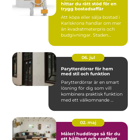
hittar du rätt stöd för en
trygg bostadsaffär
Att köpa eller sälja bostad i
Karlskrona handlar om mer
än kvadratmeterpris och
budgivningar. Staden...
06. jul
Parytterdörrar för hem
med stil och funktion
Parytterdörrar är en smart
lösning för dig som vill
kombinera praktisk funktion
med ett välkomnande ...
02. maj
Måleri huddinge så får du
ett hållbart och proffsigt