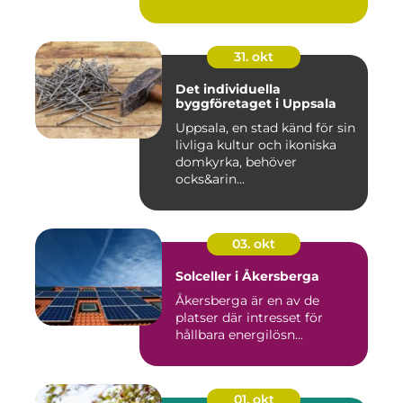
31. okt
Det individuella
byggföretaget i Uppsala
Uppsala, en stad känd för sin
livliga kultur och ikoniska
domkyrka, behöver
ocks&arin...
03. okt
Solceller i Åkersberga
Åkersberga är en av de
platser där intresset för
hållbara energilösn...
01. okt