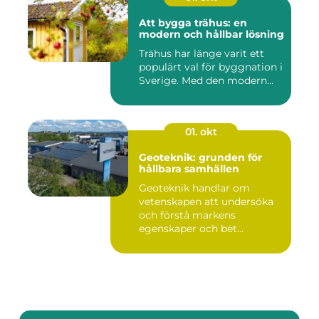
Att bygga trähus: en
modern och hållbar lösning
Trähus har länge varit ett
populärt val för byggnation i
Sverige. Med den modern...
01. okt
Geoteknik: grunden för
hållbara samhällen
Geoteknik handlar om
vetenskapen att undersöka
och förstå markens
egenskaper och bet...