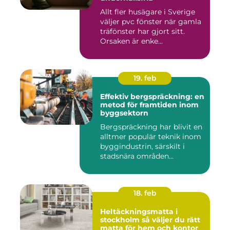
Allt fler husägare i Sverige
väljer pvc fönster när gamla
träfönster har gjort sitt.
Orsaken är enke...
19. feb
Effektiv bergspräckning: en
metod för framtiden inom
byggsektorn
Bergspräckning har blivit en
alltmer populär teknik inom
byggindustrin, särskilt i
stadsnära områden...
18. feb
Heltäckningsmatta i
stockholm så väljer du rätt
matta för hem och kontor