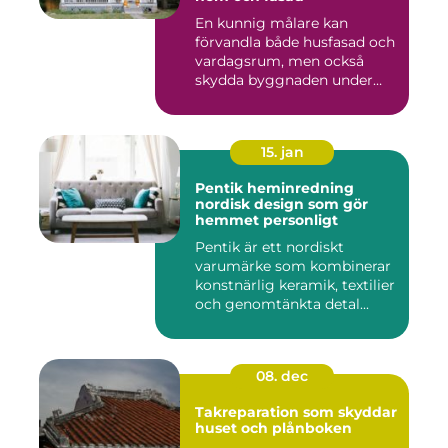
En kunnig målare kan
förvandla både husfasad och
vardagsrum, men också
skydda byggnaden under
många ...
15. jan
Pentik heminredning
nordisk design som gör
hemmet personligt
Pentik är ett nordiskt
varumärke som kombinerar
konstnärlig keramik, textilier
och genomtänkta detal...
08. dec
Takreparation som skyddar
huset och plånboken