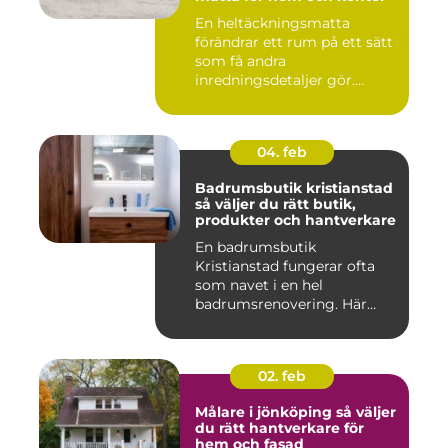
En heltäckningsmatta
förändrar ett rum på ett sätt
som få andra
inredningsdetaljer gör.
Golvet blir ...
04. feb
Badrumsbutik kristianstad
så väljer du rätt butik,
produkter och hantverkare
En badrumsbutik
Kristianstad fungerar ofta
som navet i en hel
badrumsrenovering. Här
möts inspiratio...
02. feb
Målare i jönköping så väljer
du rätt hantverkare för
hem och fasad