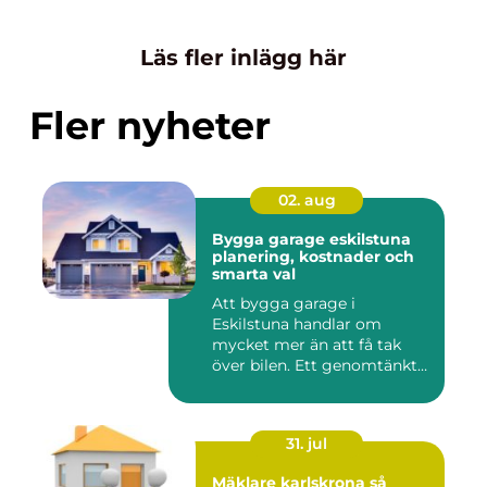
Läs fler inlägg här
Fler nyheter
02. aug
Bygga garage eskilstuna
planering, kostnader och
smarta val
Att bygga garage i
Eskilstuna handlar om
mycket mer än att få tak
över bilen. Ett genomtänkt
garage ...
31. jul
Mäklare karlskrona så