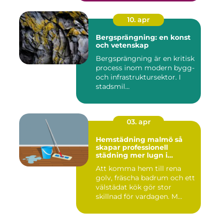
10. apr
Bergsprängning: en konst
och vetenskap
Bergsprängning är en kritisk
process inom modern bygg-
och infrastruktursektor. I
stadsmil...
03. apr
Hemstädning malmö så
skapar professionell
städning mer lugn i
vardagen
Att komma hem till rena
golv, fräscha badrum och ett
välstädat kök gör stor
skillnad för vardagen. M...