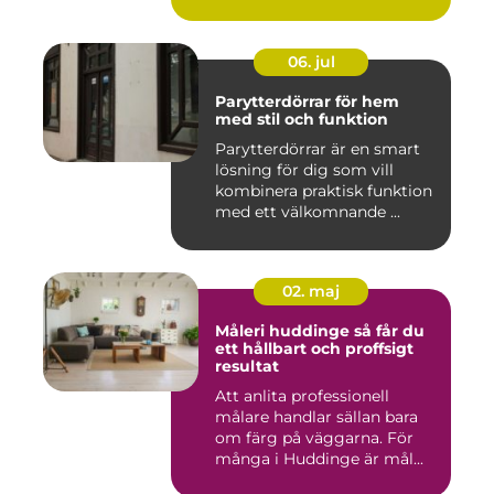
06. jul
Parytterdörrar för hem
med stil och funktion
Parytterdörrar är en smart
lösning för dig som vill
kombinera praktisk funktion
med ett välkomnande ...
02. maj
Måleri huddinge så får du
ett hållbart och proffsigt
resultat
Att anlita professionell
målare handlar sällan bara
om färg på väggarna. För
många i Huddinge är mål...