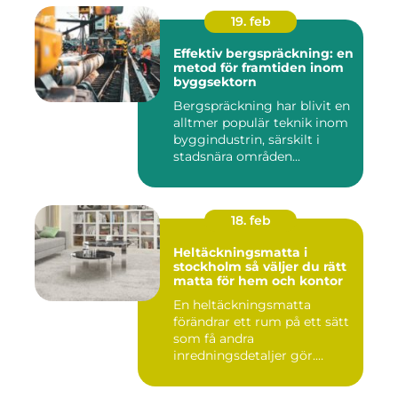
19. feb
Effektiv bergspräckning: en
metod för framtiden inom
byggsektorn
Bergspräckning har blivit en
alltmer populär teknik inom
byggindustrin, särskilt i
stadsnära områden...
18. feb
Heltäckningsmatta i
stockholm så väljer du rätt
matta för hem och kontor
En heltäckningsmatta
förändrar ett rum på ett sätt
som få andra
inredningsdetaljer gör.
Golvet blir ...