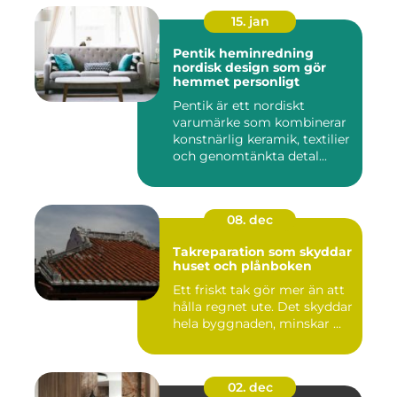
15. jan
Pentik heminredning
nordisk design som gör
hemmet personligt
Pentik är ett nordiskt
varumärke som kombinerar
konstnärlig keramik, textilier
och genomtänkta detal...
08. dec
Takreparation som skyddar
huset och plånboken
Ett friskt tak gör mer än att
hålla regnet ute. Det skyddar
hela byggnaden, minskar ...
02. dec