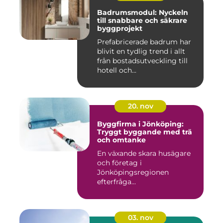
Badrumsmodul: Nyckeln
till snabbare och säkrare
byggprojekt
Prefabricerade badrum har
blivit en tydlig trend i allt
från bostadsutveckling till
hotell och...
20. nov
Byggfirma i Jönköping:
Tryggt byggande med trä
och omtanke
En växande skara husägare
och företag i
Jönköpingsregionen
efterfråga...
03. nov