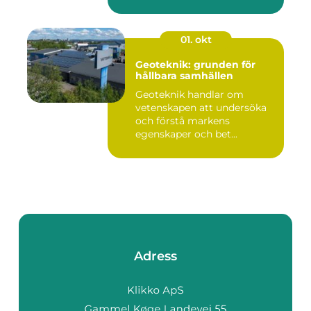
01. okt
Geoteknik: grunden för
hållbara samhällen
Geoteknik handlar om
vetenskapen att undersöka
och förstå markens
egenskaper och bet...
Adress