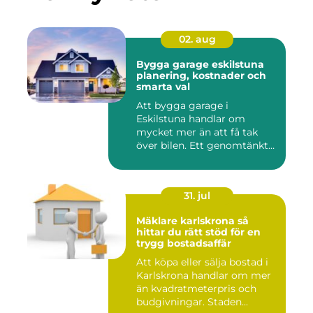
02. aug
Bygga garage eskilstuna
planering, kostnader och
smarta val
Att bygga garage i
Eskilstuna handlar om
mycket mer än att få tak
över bilen. Ett genomtänkt
garage ...
31. jul
Mäklare karlskrona så
hittar du rätt stöd för en
trygg bostadsaffär
Att köpa eller sälja bostad i
Karlskrona handlar om mer
än kvadratmeterpris och
budgivningar. Staden...