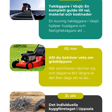
Takläggare i Växjö: En
komplett guide till val,
material och kostnader
En kunnig takläggare i Växjö
hjälper husägare och
fastighetsägare att ...
03. nov
Allt du behöver veta om
gräsklippare
När sommaren närmar sig
och dagarna blir längre är
det åter dags att se &o...
31. okt
Det individuella
byggföretaget i Uppsala