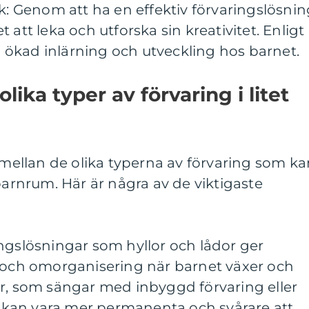
ek: Genom att ha en effektiv förvaringslösni
 att leka och utforska sin kreativitet. Enligt
ll ökad inlärning och utveckling hos barnet.
lika typer av förvaring i litet
r mellan de olika typerna av förvaring som k
barnrum. Här är några av de viktigaste
aringslösningar som hyllor och lådor ger
g och omorganisering när barnet växer och
ar, som sängar med inbyggd förvaring eller
kan vara mer permanenta och svårare att