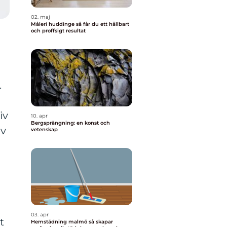
02. maj
Måleri huddinge så får du ett hållbart
och proffsigt resultat
.
iv
10. apr
Bergsprängning: en konst och
av
vetenskap
03. apr
t
Hemstädning malmö så skapar