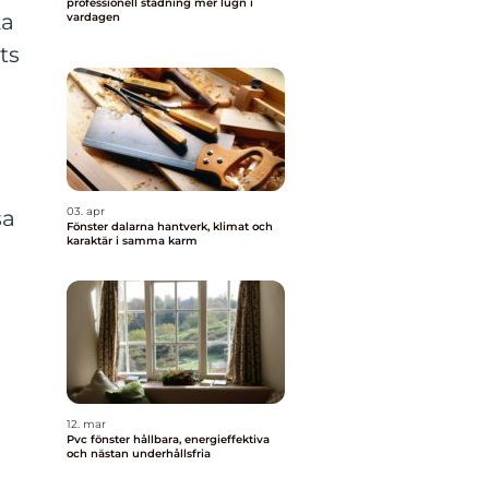
professionell städning mer lugn i
ka
vardagen
ts
03. apr
sa
Fönster dalarna hantverk, klimat och
karaktär i samma karm
12. mar
Pvc fönster hållbara, energieffektiva
och nästan underhållsfria