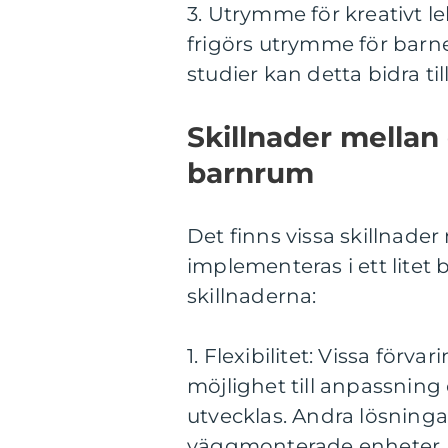
3. Utrymme för kreativt l
frigörs utrymme för barnet
studier kan detta bidra ti
Skillnader mellan o
barnrum
Det finns vissa skillnade
implementeras i ett litet 
skillnaderna:
1. Flexibilitet: Vissa förv
möjlighet till anpassnin
utvecklas. Andra lösning
väggmonterade enheter, 