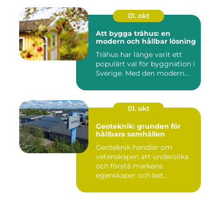
01. okt
Att bygga trähus: en
modern och hållbar lösning
Trähus har länge varit ett
populärt val för byggnation i
Sverige. Med den modern...
01. okt
Geoteknik: grunden för
hållbara samhällen
Geoteknik handlar om
vetenskapen att undersöka
och förstå markens
egenskaper och bet...