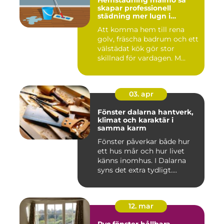
Hemstädning malmö så
skapar professionell
städning mer lugn i
vardagen
Att komma hem till rena
golv, fräscha badrum och ett
välstädat kök gör stor
skillnad för vardagen. M...
03. apr
Fönster dalarna hantverk,
klimat och karaktär i
samma karm
Fönster påverkar både hur
ett hus mår och hur livet
känns inomhus. I Dalarna
syns det extra tydligt....
12. mar