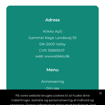
Adress
web:
www.klikko.dk
Menu
Annonsering
Om oss
Cookies
På vores website bruges cookies til at huske dine
indstillinger, statistik og personalisering af indhold og
Kontakta oss
annoncer. Denne information deles med tredjepart. Ved