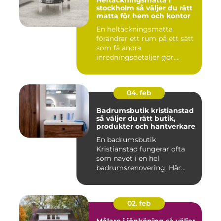
Heltäckningsmatta i
stockholm så väljer du rätt
matta för hem och kontor
En heltäckningsmatta
förändrar ett rum på ett sätt
som få andra
inredningsdetaljer gör.
Golvet blir ...
04. feb
Badrumsbutik kristianstad
så väljer du rätt butik,
produkter och hantverkare
En badrumsbutik
Kristianstad fungerar ofta
som navet i en hel
badrumsrenovering. Här
möts inspiratio...
02. feb