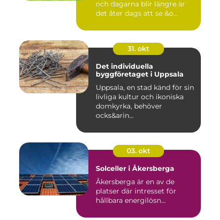
och dagarna blir längre är
det åter dags att se &o...
31. okt
Det individuella
byggföretaget i Uppsala
Uppsala, en stad känd för sin
livliga kultur och ikoniska
domkyrka, behöver
ocks&arin...
03. okt
Solceller i Åkersberga
Åkersberga är en av de
platser där intresset för
hållbara energilösn...