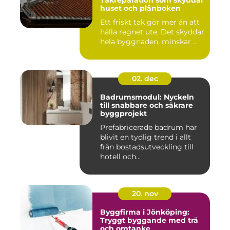
Takreparation som skyddar
huset och plånboken
Ett friskt tak gör mer än att
hålla regnet ute. Det skyddar
hela byggnaden, minskar ...
02. dec
Badrumsmodul: Nyckeln
till snabbare och säkrare
byggprojekt
Prefabricerade badrum har
blivit en tydlig trend i allt
från bostadsutveckling till
hotell och...
20. nov
Byggfirma i Jönköping:
Tryggt byggande med trä
och omtanke