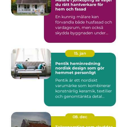
Målare i jönköping så väljer
du rätt hantverkare för
hem och fasad
En kunnig målare kan
förvandla både husfasad och
vardagsrum, men också
skydda byggnaden under
många ...
15. jan
Pentik heminredning
nordisk design som gör
hemmet personligt
Pentik är ett nordiskt
varumärke som kombinerar
konstnärlig keramik, textilier
och genomtänkta detal...
08. dec