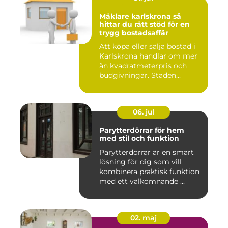
Mäklare karlskrona så
hittar du rätt stöd för en
trygg bostadsaffär
Att köpa eller sälja bostad i
Karlskrona handlar om mer
än kvadratmeterpris och
budgivningar. Staden...
06. jul
Parytterdörrar för hem
med stil och funktion
Parytterdörrar är en smart
lösning för dig som vill
kombinera praktisk funktion
med ett välkomnande ...
02. maj