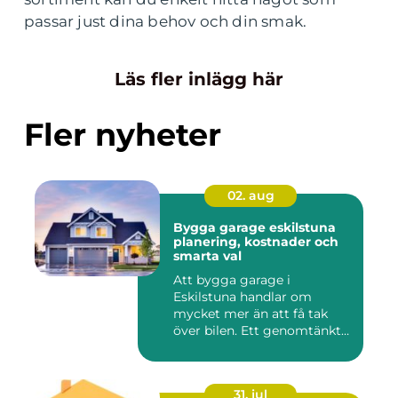
passar just dina behov och din smak.
Läs fler inlägg här
Fler nyheter
02. aug
Bygga garage eskilstuna
planering, kostnader och
smarta val
Att bygga garage i
Eskilstuna handlar om
mycket mer än att få tak
över bilen. Ett genomtänkt
garage ...
31. jul