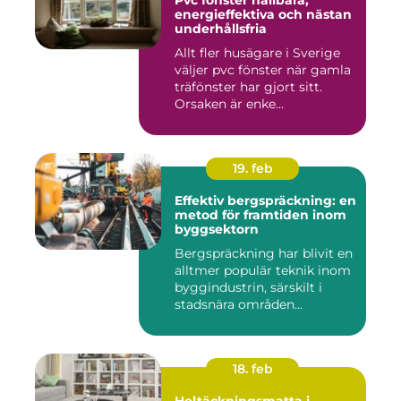
Pvc fönster hållbara,
energieffektiva och nästan
underhållsfria
Allt fler husägare i Sverige
väljer pvc fönster när gamla
träfönster har gjort sitt.
Orsaken är enke...
19. feb
Effektiv bergspräckning: en
metod för framtiden inom
byggsektorn
Bergspräckning har blivit en
alltmer populär teknik inom
byggindustrin, särskilt i
stadsnära områden...
18. feb