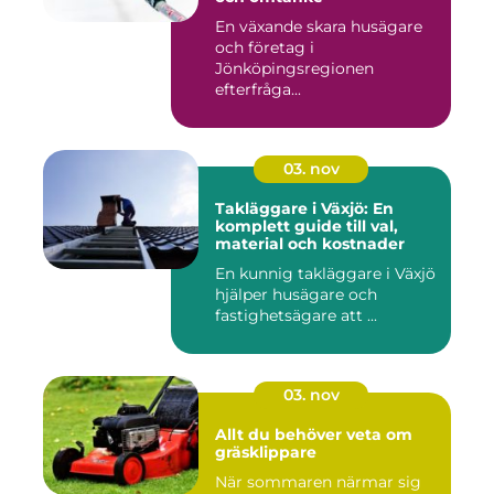
En växande skara husägare
och företag i
Jönköpingsregionen
efterfråga...
03. nov
Takläggare i Växjö: En
komplett guide till val,
material och kostnader
En kunnig takläggare i Växjö
hjälper husägare och
fastighetsägare att ...
03. nov
Allt du behöver veta om
gräsklippare
När sommaren närmar sig