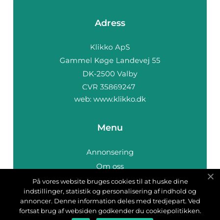
Adress
web:
www.klikko.dk
Menu
Annonsering
Om oss
Cookies
På vores website bruges cookies til at huske dine
indstillinger, statistik og personalisering af indhold og
Kontakta oss
annoncer. Denne information deles med tredjepart. Ved
Sitemap
fortsat brug af websiden godkender du cookiepolitikken.